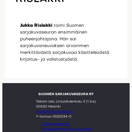
Jukka Rislakki
toimi Suomen
sarjakuvaseuran ensimmäinen
puheenjohtajana. Hän sai
sarjakuvaneuvoksen arvonimen
merkittävästä sarjakuvaa käsittelevästä
kirjoitus- ja valistustyöstä.
SUOMEN SARJAKUVASEURA RY
Tekstin talo, Lintulahdenkatu 3 (1. krs),
00530 Helsinki
info@sarjakuvaseura.fi
Y-tunnus: 0532234-0
Tietosuojaseloste
Turvallisemman tilan periatteet