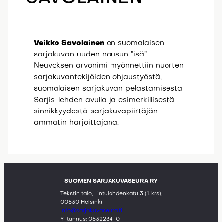
Veikko Savolainen
on suomalaisen
sarjakuvan uuden nousun ”isä”.
Neuvoksen arvonimi myönnettiin nuorten
sarjakuvantekijöiden ohjaustyöstä,
suomalaisen sarjakuvan pelastamisesta
Sarjis-lehden avulla ja esimerkillisestä
sinnikkyydestä sarjakuvapiirtäjän
ammatin harjoittajana.
SUOMEN SARJAKUVASEURA RY
Tekstin talo, Lintulahdenkatu 3 (1. krs),
00530 Helsinki
info@sarjakuvaseura.fi
Y-tunnus: 0532234-0