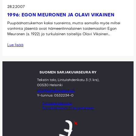
28.2.2007
1996: EGON MEURONEN JA OLAVI VIKAINEN
Puupäähattukerhon kaksi tuoreinta, mutta samalla myös miltei
vanhinta jäsentä ovat hämeenlinnalainen taidemaalari Egon
Meuronen (s. 1922) ja turkulainen taiteilija Olavi Vikainen…
Lue lisää
SUOMEN SARJAKUVASEURA RY
Tekstin talo, Lintulahdenkatu 3 (1. krs),
00530 Helsinki
info@sarjakuvaseura.fi
Y-tunnus: 0532234-0
Tietosuojaseloste
Turvallisemman tilan periatteet