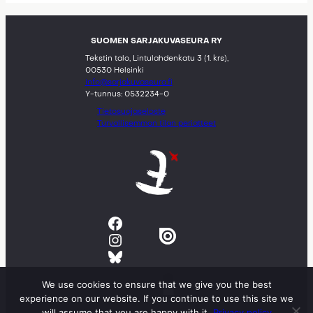
SUOMEN SARJAKUVASEURA RY
Tekstin talo, Lintulahdenkatu 3 (1. krs),
00530 Helsinki
info@sarjakuvaseura.fi
Y-tunnus: 0532234-0
Tietosuojaseloste
Turvallisemman tilan periatteet
Facebook
Instagram
Bluesky
We use cookies to ensure that we give you the best
experience on our website. If you continue to use this site we
will assume that you are happy with it.
Privacy policy