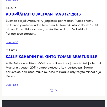
Lue lisää
8.1.2013
PUUPÄÄHATTU JAETAAN TAAS 17.1.2013
Suomen sarjakuvaseura ry järjestää perinteisen Puupäähattu-
palkinnon jakotilaisuuden torstaina 17. tammikuuta 2013 klo 12.00
alkaen Kansalliskirjastossa, osoite Unioninkatu 36, Helsinki.
Perinteiseen tapaan…
Lue lisää
31.1.2012
KALLE KAIHARIN PALKINTO TOMMI MUSTURILLE
Kalle Kaiharin Kulttuurisäätiö on palkinnut sarjakuvataiteilija Tommi
Musturin vuoden 2011 tamperelaisesta kulttuuriteosta. Säätiö
perustelee palkintoa muun muassa vilkkaalla näyttelytoiminnalla ja
töiden…
Lue lisää
1
2
»