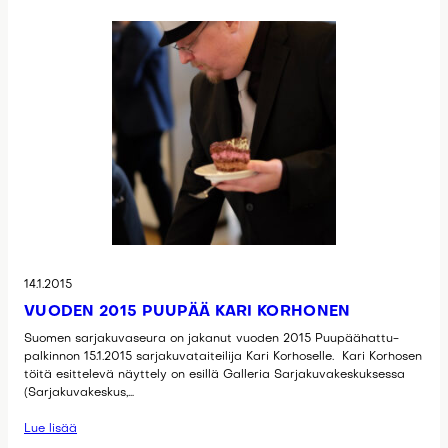
14.1.2015
VUODEN 2015 PUUPÄÄ KARI KORHONEN
Suomen sarjakuvaseura on jakanut vuoden 2015 Puupäähattu-
palkinnon 15.1.2015 sarjakuvataiteilija Kari Korhoselle. Kari Korhosen
töitä esittelevä näyttely on esillä Galleria Sarjakuvakeskuksessa
(Sarjakuvakeskus,…
Lue lisää