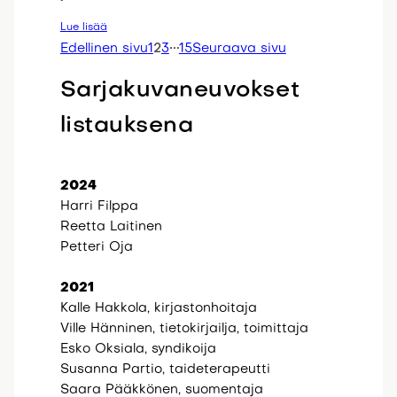
Lue lisää
Edellinen sivu
1
2
3
15
Seuraava sivu
Sarjakuvaneuvokset
listauksena
2024
Harri Filppa
Reetta Laitinen
Petteri Oja
2021
Kalle Hakkola, kirjastonhoitaja
Ville Hänninen, tietokirjailja, toimittaja
Esko Oksiala, syndikoija
Susanna Partio, taideterapeutti
Saara Pääkkönen, suomentaja