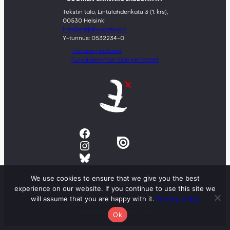
Tekstin talo, Lintulahdenkatu 3 (1. krs),
00530 Helsinki
info@sarjakuvaseura.fi
Y-tunnus: 0532234-0
Tietosuojaseloste
Turvallisemman tilan periatteet
Facebook
Instagram
Bluesky
We use cookies to ensure that we give you the best
experience on our website. If you continue to use this site we
will assume that you are happy with it.
Privacy policy
© 2023 Suomen sarjakuvaseura ry
Kaikki oikeudet pidätetään.
Ok