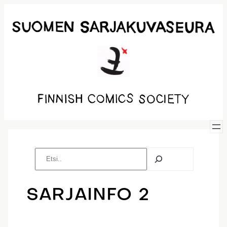
Siirry
sisältöön
E
t
s
i
SARJAINFO 2