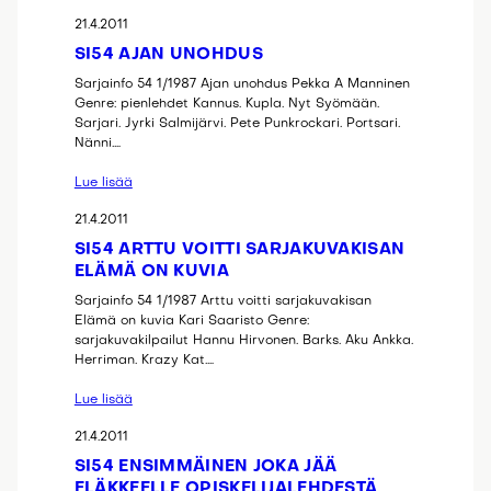
21.4.2011
SI54 AJAN UNOHDUS
Sarjainfo 54 1/1987 Ajan unohdus Pekka A Manninen
Genre: pienlehdet Kannus. Kupla. Nyt Syömään.
Sarjari. Jyrki Salmijärvi. Pete Punkrockari. Portsari.
Nänni.…
Lue lisää
21.4.2011
SI54 ARTTU VOITTI SARJAKUVAKISAN
ELÄMÄ ON KUVIA
Sarjainfo 54 1/1987 Arttu voitti sarjakuvakisan
Elämä on kuvia Kari Saaristo Genre:
sarjakuvakilpailut Hannu Hirvonen. Barks. Aku Ankka.
Herriman. Krazy Kat.…
Lue lisää
21.4.2011
SI54 ENSIMMÄINEN JOKA JÄÄ
ELÄKKEELLE OPISKELIJALEHDESTÄ