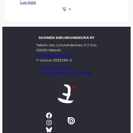
Lue lisää
1
2
»
SUOMEN SARJAKUVASEURA RY
Tekstin talo, Lintulahdenkatu 3 (1. krs),
00530 Helsinki
info@sarjakuvaseura.fi
Y-tunnus: 0532234-0
Tietosuojaseloste
Turvallisemman tilan periatteet
Facebook
Instagram
Bluesky