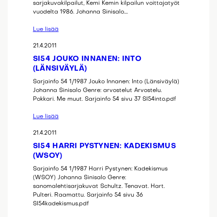
sarjakuvakilpailut, Kemi Kemin kilpailun voittajatyöt
vuodelta 1986. Johanna Sinisalo.…
Lue lisää
21.4.2011
SI54 JOUKO INNANEN: INTO
(LÄNSIVÄYLÄ)
Sarjainfo 54 1/1987 Jouko Innanen: Into (Länsiväylä)
Johanna Sinisalo Genre: arvostelut Arvostelu.
Pokkari. Me muut. Sarjainfo 54 sivu 37 SI54into.pdf
Lue lisää
21.4.2011
SI54 HARRI PYSTYNEN: KADEKISMUS
(WSOY)
Sarjainfo 54 1/1987 Harri Pystynen: Kadekismus
(WSOY) Johanna Sinisalo Genre:
sanomalehtisarjakuvat Schultz. Tenavat. Hart.
Pulteri. Raamattu. Sarjainfo 54 sivu 36
SI54kadekismus.pdf