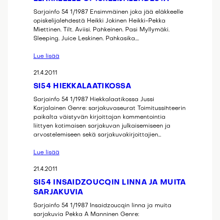
Sarjainfo 54 1/1987 Ensimmäinen joka jää eläkkeelle
opiskelijalehdestä Heikki Jokinen Heikki-Pekka
Miettinen. Tilt. Aviisi. Pahkeinen. Pasi Myllymäki.
Sleeping. Juice Leskinen. Pahkasika.…
Lue lisää
21.4.2011
SI54 HIEKKALAATIKOSSA
Sarjainfo 54 1/1987 Hiekkalaatikossa Jussi
Karjalainen Genre: sarjakuvaseurat Toimitussihteerin
paikalta väistyvän kirjoittajan kommentointia
liittyen kotimaisen sarjakuvan julkaisemiseen ja
arvostelemiseen sekä sarjakuvakirjoittajien…
Lue lisää
21.4.2011
SI54 INSAIDZOUCQIN LINNA JA MUITA
SARJAKUVIA
Sarjainfo 54 1/1987 Insaidzoucqin linna ja muita
sarjakuvia Pekka A Manninen Genre: