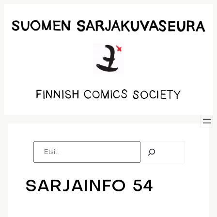
Siirry
sisältöön
E
t
s
i
SARJAINFO 54