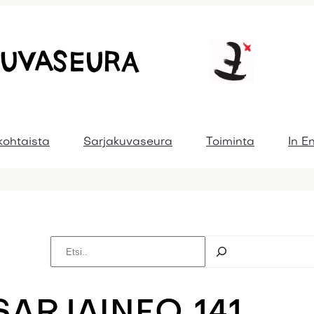
kohtaista
Sarjakuvaseura
Toiminta
In E
E
t
s
i
SARJAINFO 141