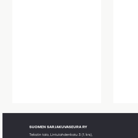
SUOMEN SARJAKUVASEURA RY
Tekstin talo, Lintulahdenkatu 3 (1. krs),