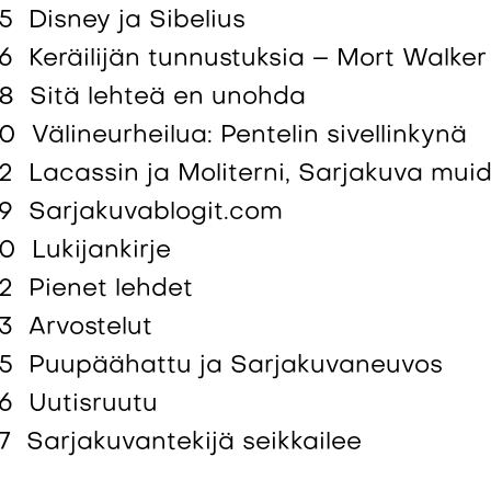
5 Disney ja Sibelius
6 Keräilijän tunnustuksia – Mort Walker
8 Sitä lehteä en unohda
0 Välineurheilua: Pentelin sivellinkynä
2 Lacassin ja Moliterni, Sarjakuva mui
9 Sarjakuvablogit.com
0 Lukijankirje
2 Pienet lehdet
3 Arvostelut
5 Puupäähattu ja Sarjakuvaneuvos
6 Uutisruutu
7 Sarjakuvantekijä seikkailee