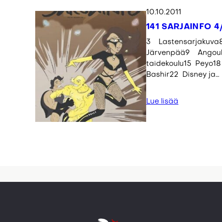
10.10.2011
141 SARJAINFO 4
3 Lastensarjakuva8
Järvenpää9 Angoul
taidekoulu15 Peyo18
Bashir22 Disney ja…
Lue lisää