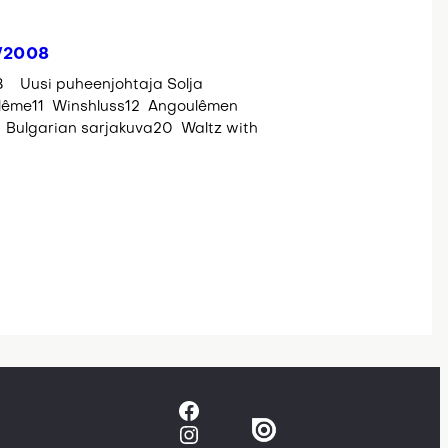
/2008
 Uusi puheenjohtaja Solja
ême11 Winshluss12 Angoulêmen
 Bulgarian sarjakuva20 Waltz with
Facebook
Instagram