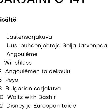
isältö
 Lastensarjakuva
 Uusi puheenjohtaja Solja Järvenpää
 Angoulême
1 Winshluss
2 Angoulêmen taidekoulu
5 Peyo
8 Bulgarian sarjakuva
0 Waltz with Bashir
2 Disney ja Euroopan taide