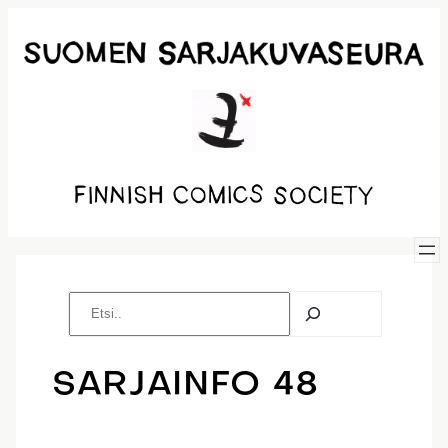
Siirry
sisältöön
E
t
s
i
SARJAINFO 48