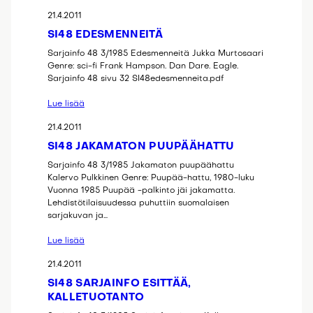
21.4.2011
SI48 EDESMENNEITÄ
Sarjainfo 48 3/1985 Edesmenneitä Jukka Murtosaari
Genre: sci-fi Frank Hampson. Dan Dare. Eagle.
Sarjainfo 48 sivu 32 SI48edesmenneita.pdf
Lue lisää
21.4.2011
SI48 JAKAMATON PUUPÄÄHATTU
Sarjainfo 48 3/1985 Jakamaton puupäähattu
Kalervo Pulkkinen Genre: Puupää-hattu, 1980-luku
Vuonna 1985 Puupää -palkinto jäi jakamatta.
Lehdistötilaisuudessa puhuttiin suomalaisen
sarjakuvan ja…
Lue lisää
21.4.2011
SI48 SARJAINFO ESITTÄÄ,
KALLETUOTANTO