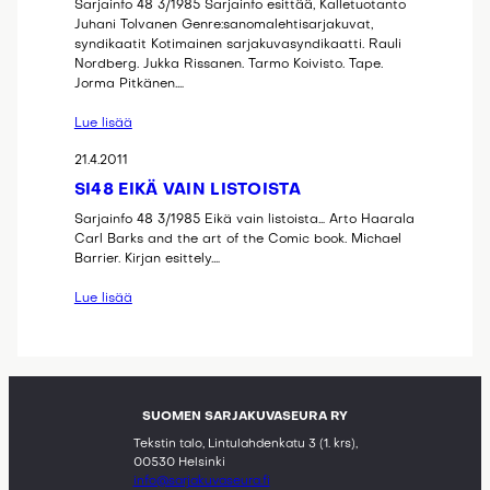
Sarjainfo 48 3/1985 Sarjainfo esittää, Kalletuotanto
Juhani Tolvanen Genre:sanomalehtisarjakuvat,
syndikaatit Kotimainen sarjakuvasyndikaatti. Rauli
Nordberg. Jukka Rissanen. Tarmo Koivisto. Tape.
Jorma Pitkänen.…
Lue lisää
21.4.2011
SI48 EIKÄ VAIN LISTOISTA
Sarjainfo 48 3/1985 Eikä vain listoista… Arto Haarala
Carl Barks and the art of the Comic book. Michael
Barrier. Kirjan esittely.…
Lue lisää
SUOMEN SARJAKUVASEURA RY
Tekstin talo, Lintulahdenkatu 3 (1. krs),
00530 Helsinki
info@sarjakuvaseura.fi