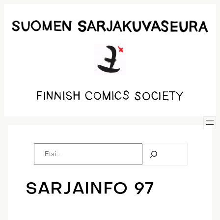
Siirry
sisältöön
E
t
s
i
SARJAINFO 97