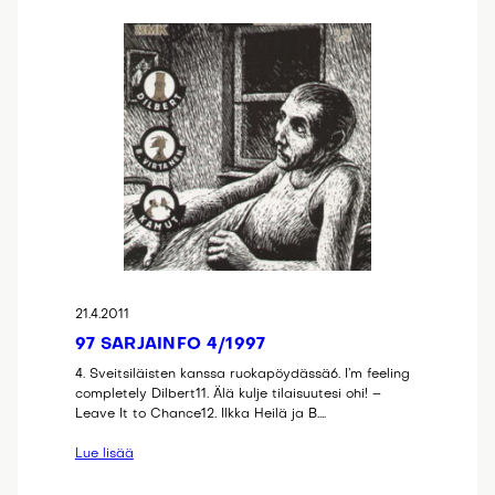
21.4.2011
97 SARJAINFO 4/1997
4. Sveitsiläisten kanssa ruokapöydässä6. I’m feeling
completely Dilbert11. Älä kulje tilaisuutesi ohi! –
Leave It to Chance12. Ilkka Heilä ja B.…
Lue lisää