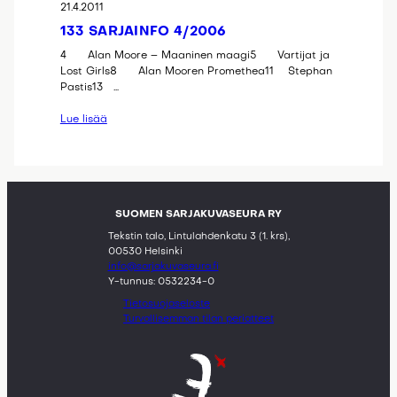
21.4.2011
133 SARJAINFO 4/2006
4 Alan Moore – Maaninen maagi5 Vartijat ja
Lost Girls8 Alan Mooren Promethea11 Stephan
Pastis13 …
Lue lisää
SUOMEN SARJAKUVASEURA RY
Tekstin talo, Lintulahdenkatu 3 (1. krs),
00530 Helsinki
info@sarjakuvaseura.fi
Y-tunnus: 0532234-0
Tietosuojaseloste
Turvallisemman tilan periatteet