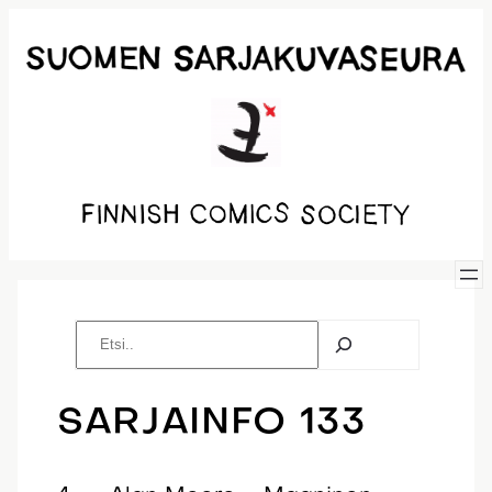
Siirry
sisältöön
E
t
s
i
SARJAINFO 133