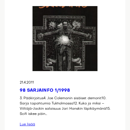
21.4.2011
98 SARJAINFO 1/1998
3. Pääkirjoitus4. Joe Colemanin sisäiset demonit10.
Sarja tapahtumia Tukholmassa12. Kuka ja miksi –
Viiltäjä-Jackin salaisuus Jari Hanskin läpikäymänä15.
Scifi iskee päin…
Lue lisää