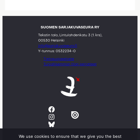
SUOMEN SARJAKUVASEURA RY
Tekstin talo, Lintulahdenkatu 3 (1. krs),
00530 Helsinki
info@sarjakuvaseura.fi
Y-tunnus: 0532234-0
Tietosuojaseloste
Turvallisemman tilan periatteet
Facebook
Instagram
Bluesky
We use cookies to ensure that we give you the best