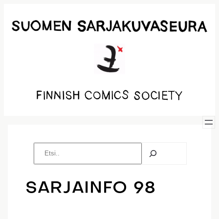
Siirry
sisältöön
E
t
s
i
SARJAINFO 98