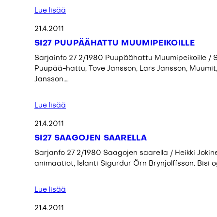
Lue lisää
21.4.2011
SI27 PUUPÄÄHATTU MUUMIPEIKOILLE
Sarjainfo 27 2/1980 Puupäähattu Muumipeikoille / 
Puupää-hattu, Tove Jansson, Lars Jansson, Muumit,
Jansson.…
Lue lisää
21.4.2011
SI27 SAAGOJEN SAARELLA
Sarjanfo 27 2/1980 Saagojen saarella / Heikki Joki
animaatiot, Islanti Sigurdur Örn Brynjolffsson. Bisi
Lue lisää
21.4.2011