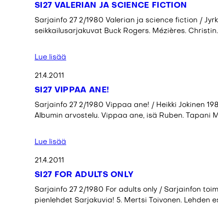
SI27 VALERIAN JA SCIENCE FICTION
Sarjainfo 27 2/1980 Valerian ja science fiction / Jyrki
seikkailusarjakuvat Buck Rogers. Mézières. Christin.
Lue lisää
21.4.2011
SI27 VIPPAA ANE!
Sarjainfo 27 2/1980 Vippaa ane! / Heikki Jokinen 19
Albumin arvostelu. Vippaa ane, isä Ruben. Tapani M
Lue lisää
21.4.2011
SI27 FOR ADULTS ONLY
Sarjainfo 27 2/1980 For adults only / Sarjainfon toi
pienlehdet Sarjakuvia! 5. Mertsi Toivonen. Lehden esi