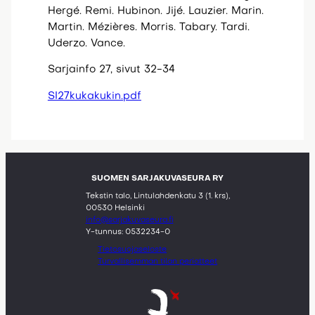
Hergé. Remi. Hubinon. Jijé. Lauzier. Marin.
Martin. Mézières. Morris. Tabary. Tardi.
Uderzo. Vance.
Sarjainfo 27, sivut 32-34
SI27kukakukin.pdf
SUOMEN SARJAKUVASEURA RY
Tekstin talo, Lintulahdenkatu 3 (1. krs),
00530 Helsinki
info@sarjakuvaseura.fi
Y-tunnus: 0532234-0
Tietosuojaseloste
Turvallisemman tilan periatteet