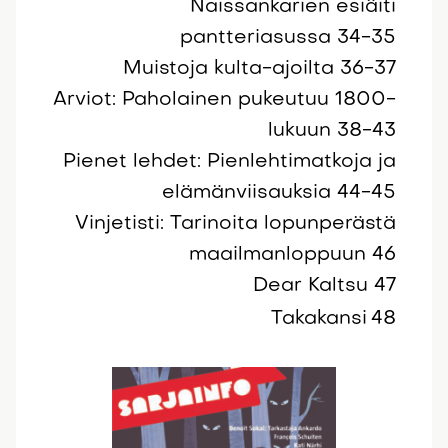
Naissankarien esiäiti
pantteriasussa 34-35
Muistoja kulta-ajoilta 36-37
Arviot: Paholainen pukeutuu 1800-
lukuun 38-43
Pienet lehdet: Pienlehtimatkoja ja
elämänviisauksia 44-45
Vinjetisti: Tarinoita lopunperästä
maailmanloppuun 46
Dear Kaltsu 47
Takakansi
48