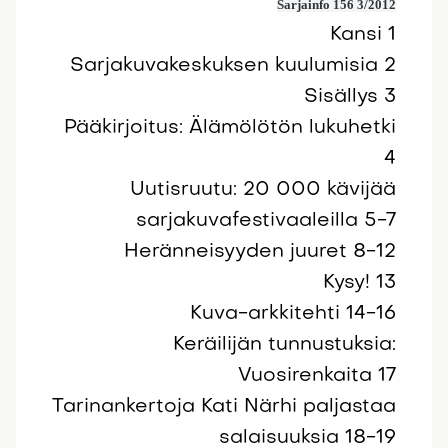
Sarjainfo 156 3/2012
Kansi 1
Sarjakuvakeskuksen kuulumisia 2
Sisällys 3
Pääkirjoitus: Älämölötön lukuhetki
4
Uutisruutu: 20 000 kävijää
sarjakuvafestivaaleilla 5-7
Heränneisyyden juuret 8-12
Kysy! 13
Kuva-arkkitehti 14-16
Keräilijän tunnustuksia:
Vuosirenkaita 17
Tarinankertoja Kati Närhi paljastaa
salaisuuksia 18-19