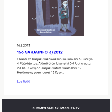
16.8.2013
156 SARJAINFO 3/2012
1 Kansi 12 Sarjakuvakeskuksen kuulumisia 3 Sisällys
4 Pääkirjoitus: Älämölötön lukuhetki 5-7 Uutisruutu:
20 000 kävijää sarjakuvafestivaaleilla8-12
Heränneisyyden juuret 13 Kysy!…
Lue lisää
SUOMEN SARJAKUVASEURA RY