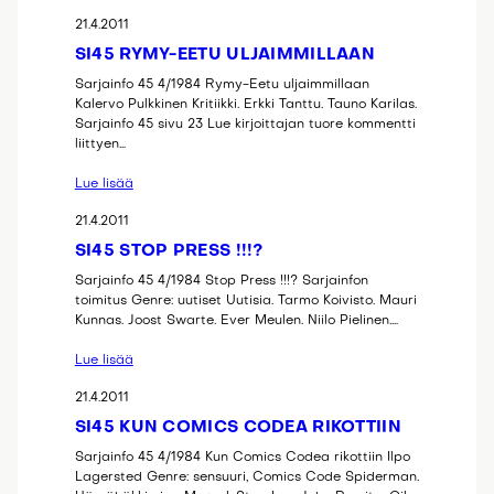
21.4.2011
SI45 RYMY-EETU ULJAIMMILLAAN
Sarjainfo 45 4/1984 Rymy-Eetu uljaimmillaan
Kalervo Pulkkinen Kritiikki. Erkki Tanttu. Tauno Karilas.
Sarjainfo 45 sivu 23 Lue kirjoittajan tuore kommentti
liittyen…
Lue lisää
21.4.2011
SI45 STOP PRESS !!!?
Sarjainfo 45 4/1984 Stop Press !!!? Sarjainfon
toimitus Genre: uutiset Uutisia. Tarmo Koivisto. Mauri
Kunnas. Joost Swarte. Ever Meulen. Niilo Pielinen.…
Lue lisää
21.4.2011
SI45 KUN COMICS CODEA RIKOTTIIN
Sarjainfo 45 4/1984 Kun Comics Codea rikottiin Ilpo
Lagersted Genre: sensuuri, Comics Code Spiderman.