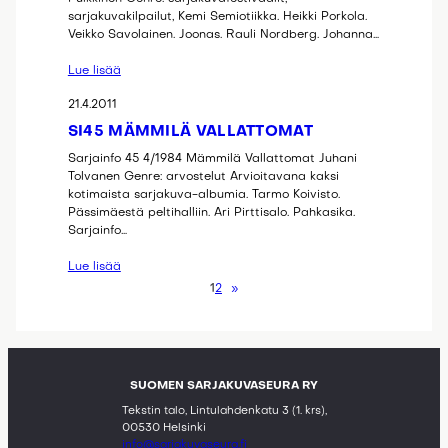
sarjakuvakilpailut, Kemi Semiotiikka. Heikki Porkola.
Veikko Savolainen. Joonas. Rauli Nordberg. Johanna…
Lue lisää
21.4.2011
SI45 MÄMMILÄ VALLATTOMAT
Sarjainfo 45 4/1984 Mämmilä Vallattomat Juhani
Tolvanen Genre: arvostelut Arvioitavana kaksi
kotimaista sarjakuva-albumia. Tarmo Koivisto.
Pässimäestä peltihalliin. Ari Pirttisalo. Pahkasika.
Sarjainfo…
Lue lisää
1
2
»
SUOMEN SARJAKUVASEURA RY
Tekstin talo, Lintulahdenkatu 3 (1. krs),
00530 Helsinki
info@sarjakuvaseura.fi