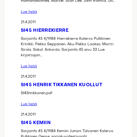
Hämähäkkimies. Marvel. Stan Lee. John Romita. Gil…
Lue lisää
21.4.2011
SI45 HIERREKIERRE
Sarjainfo 45 4/1984 Hierrekierre Kalervo Pulkkinen
Kritiikki. Pekka Seppänen. Aku-Pekka Laakso. Martti
Sirola. Sokal. Ankardo. Sarjainfo 45 sivu 33 Lue
kirjoittajan…
Lue lisää
21.4.2011
SI45 HENRIK TIKKANEN KUOLLUT
SI45htikkanen.pdf
Lue lisää
21.4.2011
SI45 KEMIIN
Sarjainfo 45 4/1984 Kemiin Juhani Tolvanen Kalervo
Pulkkinen Genre: sarjakuvafestivaalit,