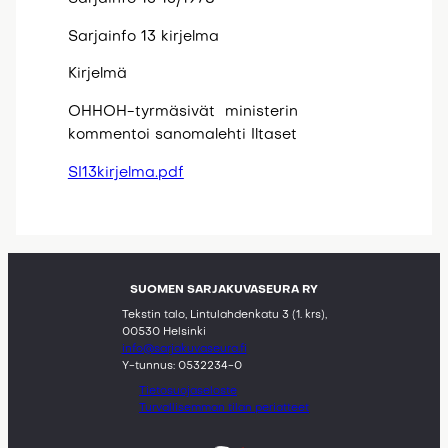
Sarjainfo 13 kirjelma
Kirjelmä
OHHOH-tyrmäsivät ministerin
kommentoi sanomalehti Iltaset
SI13kirjelma.pdf
SUOMEN SARJAKUVASEURA RY
Tekstin talo, Lintulahdenkatu 3 (1. krs),
00530 Helsinki
info@sarjakuvaseura.fi
Y-tunnus: 0532234-0
Tietosuojaseloste
Turvallisemman tilan periatteet