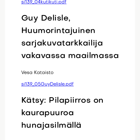
si139_04kutikuti.pdf
Guy Delisle,
Huumorintajuinen
sarjakuvatarkkailija
vakavassa maailmassa
Vesa Kataisto
si139_05GuyDelisle.pdf
Kätsy: Pilapiirros on
kaurapuuroa
hunajasilmällä