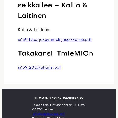
seikkailee – Kallio &
Laitinen
Kallio & Laitinen
si139_19sarjakuvantekijaseikkailee.pdf
Takakansi iTmIeMiOn
si139_20takakansi.pdf
SUOMEN SARJAKUVASEURA RY
Tekstin talo, Lintulahdenkatu 3 (1. krs),
00530 Helsinki
info@sarjakuvaseura.fi