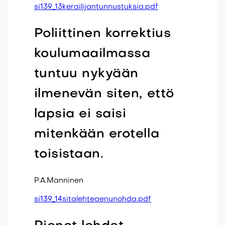
si139_13kerailijantunnustuksia.pdf
Poliittinen korrektius
koulumaailmassa
tuntuu nykyään
ilmenevän siten, ettö
lapsia ei saisi
mitenkään erotella
toisistaan.
P.A.Manninen
si139_14sitalehteaenunohda.pdf