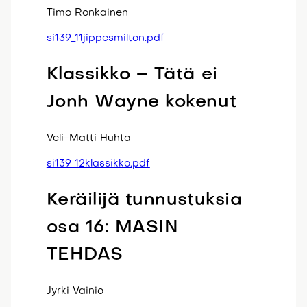
Timo Ronkainen
si139_11jippesmilton.pdf
Klassikko – Tätä ei
Jonh Wayne kokenut
Veli-Matti Huhta
si139_12klassikko.pdf
Keräilijä tunnustuksia
osa 16: MASIN
TEHDAS
Jyrki Vainio