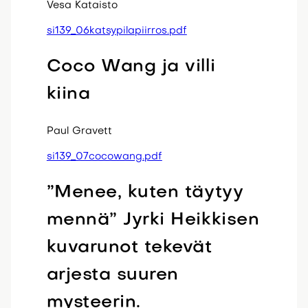
Vesa Kataisto
si139_06katsypilapiirros.pdf
Coco Wang ja villi
kiina
Paul Gravett
si139_07cocowang.pdf
”Menee, kuten täytyy
mennä” Jyrki Heikkisen
kuvarunot tekevät
arjesta suuren
mysteerin.