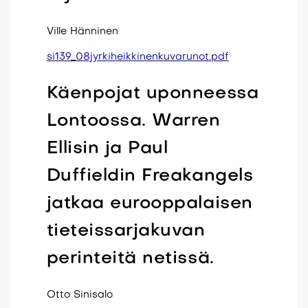
Ville Hänninen
si139_08jyrkiheikkinenkuvarunot.pdf
Käenpojat uponneessa
Lontoossa. Warren
Ellisin ja Paul
Duffieldin Freakangels
jatkaa eurooppalaisen
tieteissarjakuvan
perinteitä netissä.
Otto Sinisalo