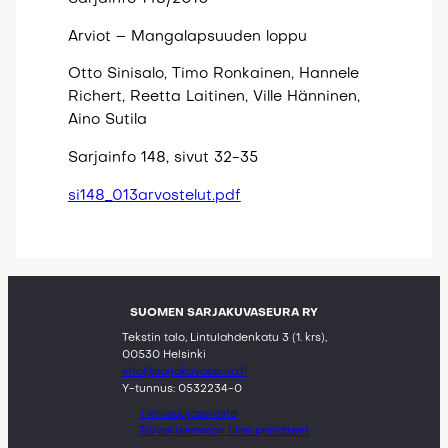
Arviot – Mangalapsuuden loppu
Otto Sinisalo, Timo Ronkainen, Hannele
Richert, Reetta Laitinen, Ville Hänninen,
Aino Sutila
Sarjainfo 148, sivut 32-35
si148_013arvostelut.pdf
SUOMEN SARJAKUVASEURA RY
Tekstin talo, Lintulahdenkatu 3 (1. krs),
00530 Helsinki
info@sarjakuvaseura.fi
Y-tunnus: 0532234-0
Tietosuojaseloste
Turvallisemman tilan periatteet