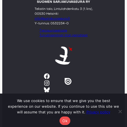
SUOMEN SARJAKUVASEURA RY
Tekstin talo, Lintulahdenkatu 3 (1. krs),
00530 Helsinki
info@sarjakuvaseura.fi
Y-tunnus: 0532234-0
Tietosuojaseloste
Turvallisemman tilan periatteet
Facebook
Instagram
Bluesky
We use cookies to ensure that we give you the best
experience on our website. If you continue to use this site we
will assume that you are happy with it.
Privacy policy
© 2023 Suomen sarjakuvaseura ry
Kaikki oikeudet pidätetään.
Ok