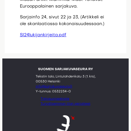
Eurooppalainen sarjakuva.
Sarjainfo 24, sivut 22 ja 23, (Artikkeli ei
ole skanlaatiossa kokonaisuudessaan.)
SI24lukijankirjeita.pdf
SUOMEN SARJAKUVASEURA RY
Tekstin talo, Lintulahdenkatu 3 (1. krs),
00530 Helsinki
info@sarjakuvaseura.fi
Y-tunnus: 0532234-0
Tietosuojaseloste
Turvallisemman tilan periatteet