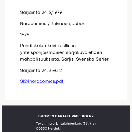
Sarjainfo 24 3/1979
Nordcomics /
Tolvanen, Juhani
1979
Pohdiskelua kuvitteellisen
yhteispohjoismaisen sarjakuvalehden
mahdollisuuksista. Sarjis. Svenska Serier.
Sarjainfo 24, sivu 2
SI24nordcomics.pdf
SUOMEN SARJAKUVASEURA RY
Tekstin talo, Lintulahdenkatu 3 (1. krs),
00530 Helsinki