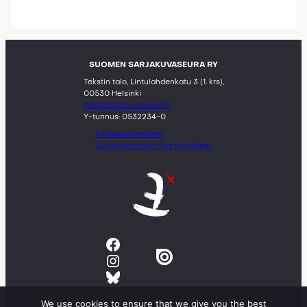
SUOMEN SARJAKUVASEURA RY
Tekstin talo, Lintulahdenkatu 3 (1. krs),
00530 Helsinki
info@sarjakuvaseura.fi
Y-tunnus: 0532234-0
Tietosuojaseloste
Turvallisemman tilan periatteet
Facebook
Instagram
Bluesky
We use cookies to ensure that we give you the best