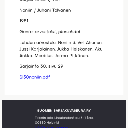
Noniin / Juhani Tolvanen
1981
Genre:
arvostelut, pienlehdet
Lehden arvostelu. Noniin 3. Veli Ahonen.
Jussi Karjalainen. Jukka Heiskanen. Aku
Ankka. Moebius. Jorma Pitkänen.
Sarjainfo 30, sivu 29
SI30noniin.pdf
SUOMEN SARJAKUVASEURA RY
Tekstin talo, Lintulahdenkatu 3 (1. krs),
00530 Helsinki
info@sarjakuvaseura.fi