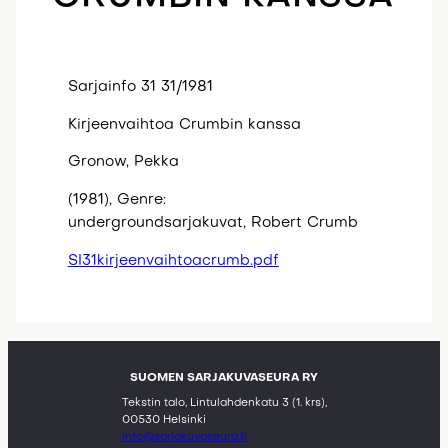
Sarjainfo 31 31/1981
Kirjeenvaihtoa Crumbin kanssa
Gronow, Pekka
(1981), Genre:
undergroundsarjakuvat, Robert Crumb
SI31kirjeenvaihtoacrumb.pdf
SUOMEN SARJAKUVASEURA RY
Tekstin talo, Lintulahdenkatu 3 (1. krs),
00530 Helsinki
info@sarjakuvaseura.fi