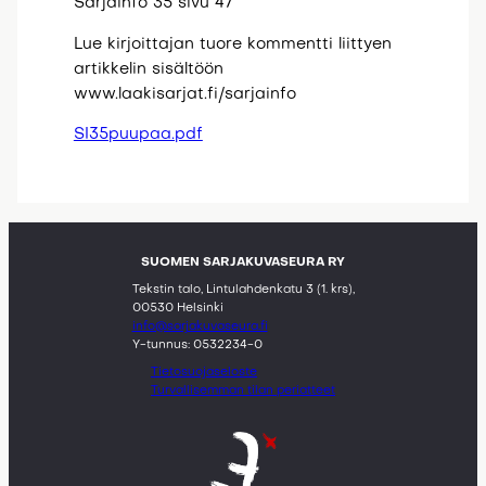
Sarjainfo 35 sivu 47
Lue kirjoittajan tuore kommentti liittyen
artikkelin sisältöön
www.laakisarjat.fi/sarjainfo
SI35puupaa.pdf
SUOMEN SARJAKUVASEURA RY
Tekstin talo, Lintulahdenkatu 3 (1. krs),
00530 Helsinki
info@sarjakuvaseura.fi
Y-tunnus: 0532234-0
Tietosuojaseloste
Turvallisemman tilan periatteet