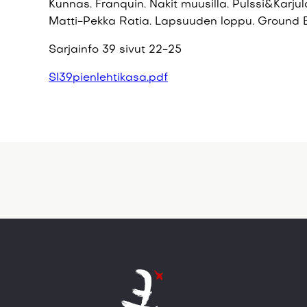
Kunnas. Franquin. Nakit muusilla. Pulssi&Karju
Matti-Pekka Ratia. Lapsuuden loppu. Ground B
Sarjainfo 39 sivut 22-25
SI39pienlehtikasa.pdf