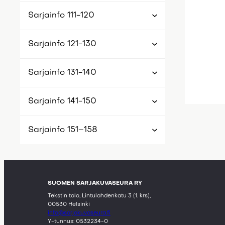
Sarjainfo 111-120
Sarjainfo 121-130
Sarjainfo 131-140
Sarjainfo 141-150
Sarjainfo 151–158
SUOMEN SARJAKUVASEURA RY
Tekstin talo, Lintulahdenkatu 3 (1. krs),
00530 Helsinki
info@sarjakuvaseura.fi
Y-tunnus: 0532234-0