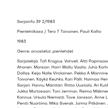
Sarjainfo 39 2/1983
Pienlehtikasa /
Tero T
Toivanen
, Pauli
Kallio
1983
Genre:
arvostelut, pienlehdet
Sarjatekijä. Tofi Krogius. Vohveli. Altti Papinsaa
Ahonen. Morsian. Harri Wallu Vaalio. Juha Ko
Dallas. Keijo Nalle Virolainen. Pekka A Mannine
Toivonen. Käykö Keuhko. Kari Pälli. Haimaa Hero
Sarjari. Hannu Mänttäri. Riitta Uusitalo. Ari Kut
Jukka Murtosaari. Toni Jerrman. Reima Mäkinen
Kannus. Ursula Niemistö. Tove Jansson. Anne Lo
Pentti Nuortimo. Mika Svensk. Jorma Pitkänen. 