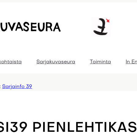
kohtaista
Sarjakuvaseura
Toiminta
In E
:
Sarjainfo 39
SI39 PIENLEHTIKA