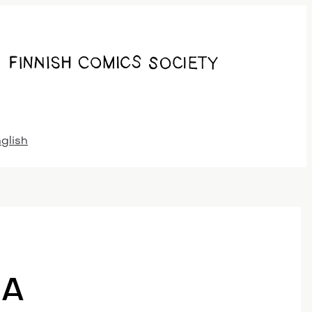
nglish
SA