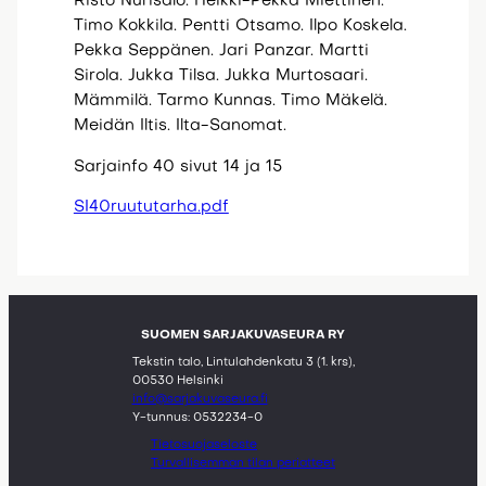
Risto Nurisalo. Heikki-Pekka Miettinen.
Timo Kokkila. Pentti Otsamo. Ilpo Koskela.
Pekka Seppänen. Jari Panzar. Martti
Sirola. Jukka Tilsa. Jukka Murtosaari.
Mämmilä. Tarmo Kunnas. Timo Mäkelä.
Meidän Iltis. Ilta-Sanomat.
Sarjainfo 40 sivut 14 ja 15
SI40ruututarha.pdf
SUOMEN SARJAKUVASEURA RY
Tekstin talo, Lintulahdenkatu 3 (1. krs),
00530 Helsinki
info@sarjakuvaseura.fi
Y-tunnus: 0532234-0
Tietosuojaseloste
Turvallisemman tilan periatteet