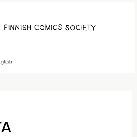
nglish
TA