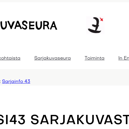
kohtaista
Sarjakuvaseura
Toiminta
In E
:
Sarjainfo 43
SI43 SARJAKUVAS