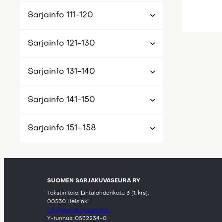
Sarjainfo 111-120
Sarjainfo 121-130
Sarjainfo 131-140
Sarjainfo 141-150
Sarjainfo 151–158
SUOMEN SARJAKUVASEURA RY
Tekstin talo, Lintulahdenkatu 3 (1. krs),
00530 Helsinki
info@sarjakuvaseura.fi
Y-tunnus: 0532234-0