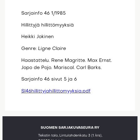
Sarjainfo 46 1/1985
Hillittyjä hillittömyyksiä
Heikki Jokinen
Genre:
Ligne Claire
Haastattelu. Rene Magritte. Max Ernst.
Jopo de Pojo. Mariscal. Carl Barks.
Sarjainfo 46 sivut 5 ja 6
SI46hillittyjahillittomyyksia.pdf
SUOMEN SARJAKUVASEURA RY
Tekstin talo, Lintulahdenkatu 3 (1. krs),