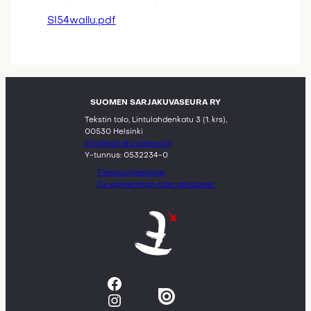
SI54wallu.pdf
SUOMEN SARJAKUVASEURA RY
Tekstin talo, Lintulahdenkatu 3 (1. krs),
00530 Helsinki
info@sarjakuvaseura.fi
Y-tunnus: 0532234-0
Tietosuojaseloste
Turvallisemman tilan periatteet
Facebook
Instagram