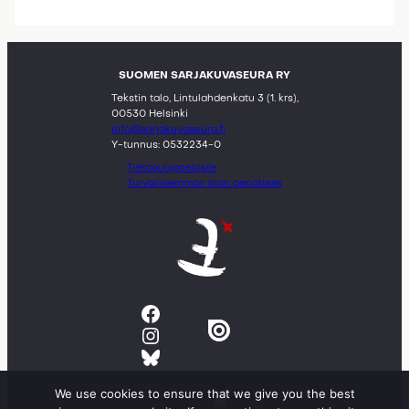
SUOMEN SARJAKUVASEURA RY
Tekstin talo, Lintulahdenkatu 3 (1. krs),
00530 Helsinki
info@sarjakuvaseura.fi
Y-tunnus: 0532234-0
Tietosuojaseloste
Turvallisemman tilan periatteet
Facebook
Instagram
Bluesky
We use cookies to ensure that we give you the best