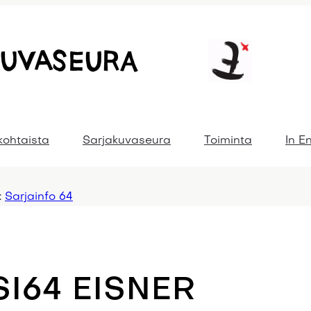
kohtaista
Sarjakuvaseura
Toiminta
In E
:
Sarjainfo 64
SI64 EISNER