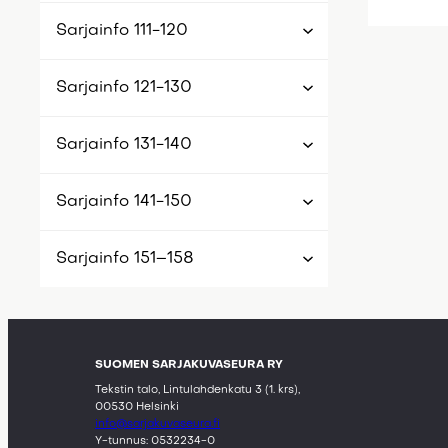
Sarjainfo 111-120
Sarjainfo 121-130
Sarjainfo 131-140
Sarjainfo 141-150
Sarjainfo 151–158
SUOMEN SARJAKUVASEURA RY
Tekstin talo, Lintulahdenkatu 3 (1. krs),
00530 Helsinki
info@sarjakuvaseura.fi
Y-tunnus: 0532234-0