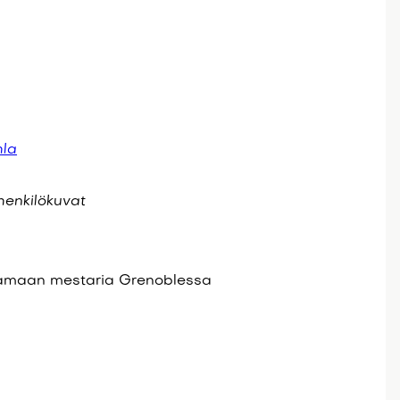
hla
 henkilökuvat
ttamaan mestaria Grenoblessa