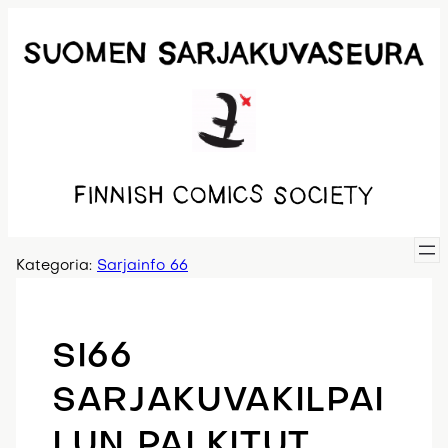
Siirry
sisältöön
Kategoria:
Sarjainfo 66
SI66
SARJAKUVAKILPAI
LUN PALKITUT