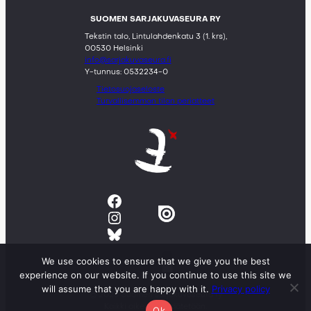
SUOMEN SARJAKUVASEURA RY
Tekstin talo, Lintulahdenkatu 3 (1. krs),
00530 Helsinki
info@sarjakuvaseura.fi
Y-tunnus: 0532234-0
Tietosuojaseloste
Turvallisemman tilan periatteet
Facebook
Instagram
Bluesky
We use cookies to ensure that we give you the best
experience on our website. If you continue to use this site we
will assume that you are happy with it.
Privacy policy
© 2023 Suomen sarjakuvaseura ry
Kaikki oikeudet pidätetään.
Ok