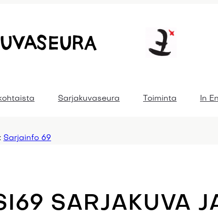
kohtaista
Sarjakuvaseura
Toiminta
In E
:
Sarjainfo 69
SI69 SARJAKUVA J