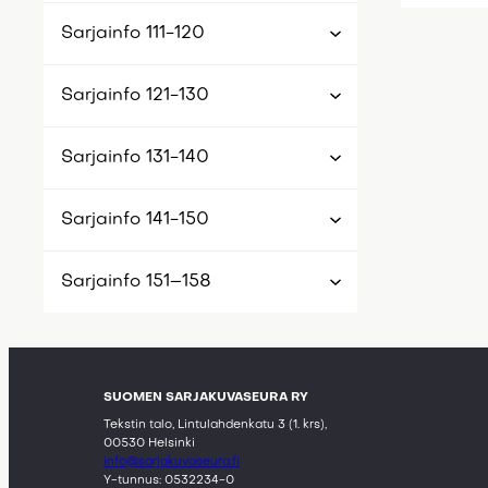
Sarjainfo 111-120
Sarjainfo 121-130
Sarjainfo 131-140
Sarjainfo 141-150
Sarjainfo 151–158
SUOMEN SARJAKUVASEURA RY
Tekstin talo, Lintulahdenkatu 3 (1. krs),
00530 Helsinki
info@sarjakuvaseura.fi
Y-tunnus: 0532234-0