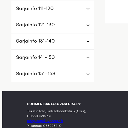
Sarjainfo 111-120
Sarjainfo 121-130
Sarjainfo 131-140
Sarjainfo 141-150
Sarjainfo 151–158
SUOMEN SARJAKUVASEURA RY
Tekstin talo, Lintulahdenkatu 3 (1. krs),
00530 Helsinki
info@sarjakuvaseura.fi
Y-tunnus: 0532234-0