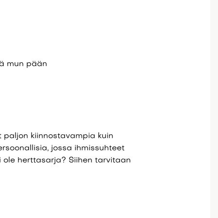
tää mun pään
t paljon kiinnostavampia kuin
ersoonallisia, jossa ihmissuhteet
 ole herttasarja? Siihen tarvitaan