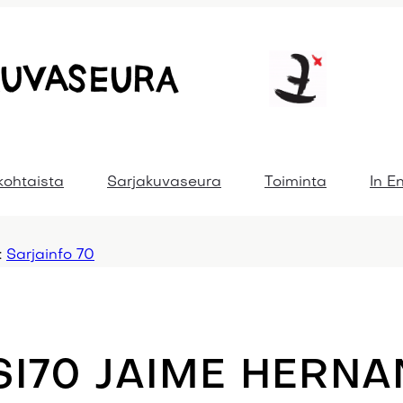
kohtaista
Sarjakuvaseura
Toiminta
In E
:
Sarjainfo 70
SI70 JAIME HERN