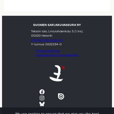
SUOMEN SARJAKUVASEURA RY
Tekstin talo, Lintulahdenkatu 3 (1. krs),
00530 Helsinki
info@sarjakuvaseura.fi
Y-tunnus: 0532234-0
Tietosuojaseloste
Turvallisemman tilan periatteet
Facebook
Instagram
Bluesky
We use cookies to ensure that we give you the best