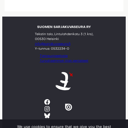
SUOMEN SARJAKUVASEURA RY
Tekstin talo, Lintulahdenkatu 3 (1. krs),
00530 Helsinki
info@sarjakuvaseura.fi
Y-tunnus: 0532234-0
Tietosuojaseloste
Turvallisemman tilan periatteet
Facebook
Instagram
Bluesky
We use cookies to ensure that we give you the best