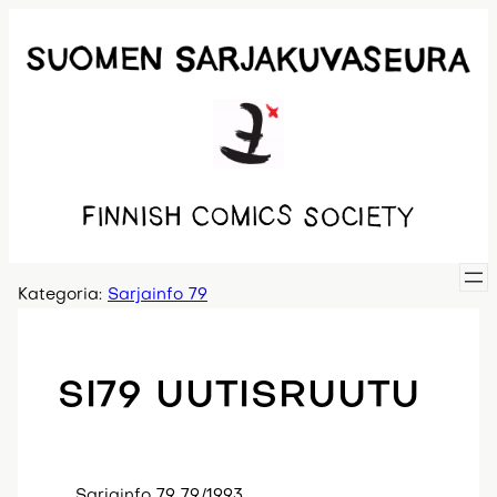
Siirry
sisältöön
Kategoria:
Sarjainfo 79
SI79 UUTISRUUTU
Sarjainfo 79 79/1993