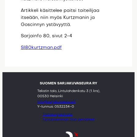
Artikkeli käsittelee paitsi taiteilijaa
itseään, niin myös Kurtzmanin ja
Goscinnyn ystävyyttä.
Sarjainfo 80, sivut 2-4
SI80kurtzman.pdf
SUOMEN SARJAKUVASEURA RY
Tekstin talo, Lintulahdenkatu 3 (1. krs),
00530 Helsinki
info@sarjakuvaseura.fi
Y-tunnus: 0532234-0
Tietosuojaseloste
Turvallisemman tilan periatteet