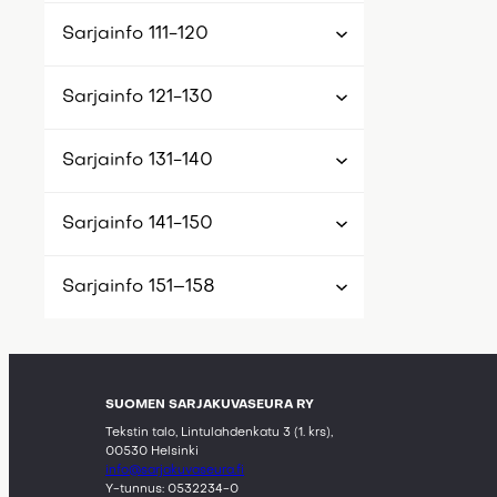
Sarjainfo 111-120
Sarjainfo 121-130
Sarjainfo 131-140
Sarjainfo 141-150
Sarjainfo 151–158
SUOMEN SARJAKUVASEURA RY
Tekstin talo, Lintulahdenkatu 3 (1. krs),
00530 Helsinki
info@sarjakuvaseura.fi
Y-tunnus: 0532234-0