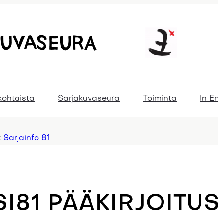
kohtaista
Sarjakuvaseura
Toiminta
In E
:
Sarjainfo 81
SI81 PÄÄKIRJOITU