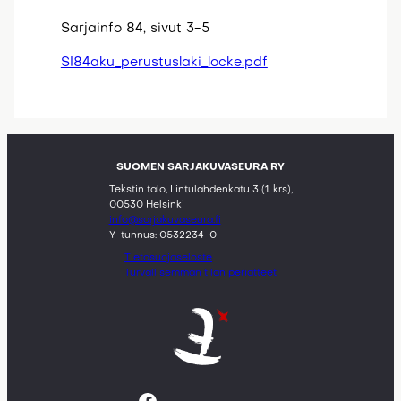
Sarjainfo 84, sivut 3-5
SI84aku_perustuslaki_locke.pdf
SUOMEN SARJAKUVASEURA RY
Tekstin talo, Lintulahdenkatu 3 (1. krs),
00530 Helsinki
info@sarjakuvaseura.fi
Y-tunnus: 0532234-0
Tietosuojaseloste
Turvallisemman tilan periatteet
Facebook