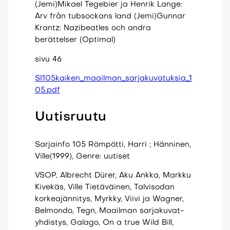
(Jemi)Mikael Tegebier ja Henrik Lange:
Arv från tubsockans land (Jemi)Gunnar
Krantz: Nazibeatles och andra
berättelser (Optimal)
sivu 46
SI105kaiken_maailman_sarjakuvatuksia_1
05.pdf
Uutisruutu
Sarjainfo 105 Römpötti, Harri ; Hänninen,
Ville(1999), Genre: uutiset
VSOP, Albrecht Dürer, Aku Ankka, Markku
Kivekäs, Ville Tietäväinen, Talvisodan
korkeajännitys, Myrkky, Viivi ja Wagner,
Belmondo, Tegn, Maailman sarjakuvat-
yhdistys, Galago, On a true Wild Bill,