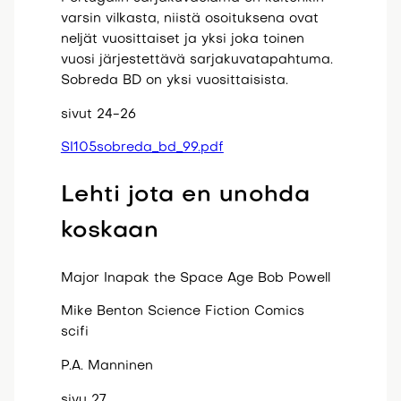
varsin vilkasta, niistä osoituksena ovat
neljät vuosittaiset ja yksi joka toinen
vuosi järjestettävä sarjakuvatapahtuma.
Sobreda BD on yksi vuosittaisista.
sivut 24-26
SI105sobreda_bd_99.pdf
Lehti jota en unohda
koskaan
Major Inapak the Space Age Bob Powell
Mike Benton Science Fiction Comics
scifi
P.A. Manninen
sivu 27