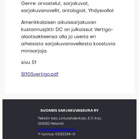
Genre: arvostelut, sarjakuvat,
sarjakuvanovellit, antologiat, Yhdysvallat
Amerikkalaisen aikuissarjakuvan
kustannusjätti DC on julkaissut Vertigo-
alaotsakkeensa alla jo useita eri
aiheisista sarjakuvanovelleista koostuvia
minisarjoja.
sivu 51
SI105vertigo.pdf
SUOMEN SARJAKUVASEURA RY
Tekstin talo, Lintulahdenkatu 3 (1. krs),
00530 Helsinki
info@sarjakuvaseura.fi
Y-tunnus: 0532234-0