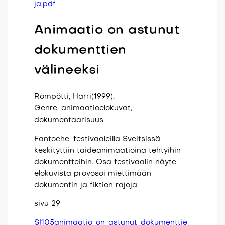
ja.pdf
Animaatio on astunut
dokumenttien
välineeksi
Römpötti, Harri(1999),
Genre: animaatioelokuvat,
dokumentaarisuus
Fantoche-festivaaleilla Sveitsissä
keskityttiin taideanimaatioina tehtyihin
dokumentteihin. Osa festivaalin näyte-
elokuvista provosoi miettimään
dokumentin ja fiktion rajoja.
sivu 29
SI105animaatio_on_astunut_dokumenttie