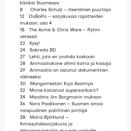
käväisi Suomessa
8 Charles Schulz – itsenäinen puurtaja
12 OuBaPo – sarjakuvaa rajoitteiden
mukaan, osa 4
18 The Acme & Chris Ware – Rytmi
veressä
22 Kysy!
24 Sobreda BD
27 Lehti, jota en unohda koskaan
28 Animaatiokone ahmii koiria ja kissoja
29 Animaatio on astunut dokumenttien
välineeksi
30 Mangamestari Kiya Asamiya
32 Minne katosivat supersankarit?
34 Maailma Jim Borgmanin mukaan
36 Nora Paakkanen – Suomen ainoa
naispuolinen poliittinen piirtäjä
38 Maria Björklund –
Ihmissuhdesarjakuvia ja
eläinanimaatioita muusan voimalla