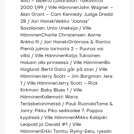
Sisti – Alberto Lavoradori: Taikaviitta
2000 1/99 / Ville HänninenJohn Wagner –
Alan Grant – Cam Kennedy: Judge Dredd
28 / Jari HanskiVeikko ”Joonas”
Savolainen: Unto Uneksija / Ville
HänninenCharlie Christensen: Aarne
Ankka III / Jari HanskiGrönroos & Rantio:
Pieniä julmia tarinoita 2 – Puuroa vai
villiä / Ville HänninenKatja Tukiainen:
Halusin olla prinsessa / Ville HänninenBo
Haglund: Bertil Gata går på stan / Ville
HänninenJerry Scott – Jim Borgman: Jere
1 / Ville HänninenJerry Scott – Rick
Kirkman: Baby Blues 1 / Ville
HänninenKallematti Waris:
Teräsbetonimetsä / Pauli RuonalaTome &
Janry: Pikku Piko seikkailee 7: Pappia
kyydissä / Ville HänninenMikko Kalajoki:
Leopold ja Osvald #1 / Ville
HänninenErkki Tanttu: Rymy-Eetu, ryssän