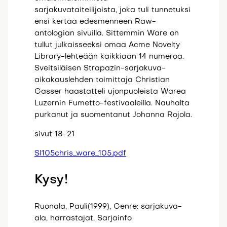
sarjakuvataiteilijoista, joka tuli tunnetuksi
ensi kertaa edesmenneen Raw-
antologian sivuilla. Sittemmin Ware on
tullut julkaisseeksi omaa Acme Novelty
Library-lehteään kaikkiaan 14 numeroa.
Sveitsiläisen Strapazin-sarjakuva-
aikakauslehden toimittaja Christian
Gasser haastatteli ujonpuoleista Warea
Luzernin Fumetto-festivaaleilla. Nauhalta
purkanut ja suomentanut Johanna Rojola.
sivut 18-21
SI105chris_ware_105.pdf
Kysy!
Ruonala, Pauli(1999), Genre: sarjakuva-
ala, harrastajat, Sarjainfo