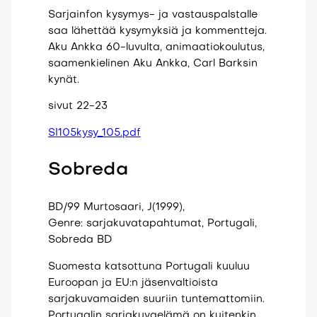
Sarjainfon kysymys- ja vastauspalstalle
saa lähettää kysymyksiä ja kommentteja.
Aku Ankka 60-luvulta, animaatiokoulutus,
saamenkielinen Aku Ankka, Carl Barksin
kynät.
sivut 22-23
SI105kysy_105.pdf
Sobreda
BD/99 Murtosaari, J(1999),
Genre: sarjakuvatapahtumat, Portugali,
Sobreda BD
Suomesta katsottuna Portugali kuuluu
Euroopan ja EU:n jäsenvaltioista
sarjakuvamaiden suuriin tuntemattomiin.
Portugalin sarjakuvaelämä on kuitenkin