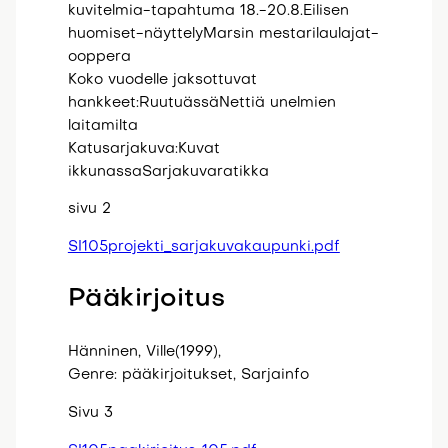
kuvitelmia-tapahtuma 18.-20.8.Eilisen
huomiset-näyttelyMarsin mestarilaulajat-
ooppera
Koko vuodelle jaksottuvat
hankkeet:RuutuässäNettiä unelmien
laitamilta
Katusarjakuva:Kuvat
ikkunassaSarjakuvaratikka
sivu 2
SI105projekti_sarjakuvakaupunki.pdf
Pääkirjoitus
Hänninen, Ville(1999),
Genre: pääkirjoitukset, Sarjainfo
Sivu 3