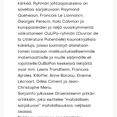
kärkeä. Ryhmän johtoajatuksena on
soveltaa sarjakuvaan Raymond
Queneaun, Francois Le Lionnais’n,
Georges Perecin, Italo Calvinon ja
kumppaneiden jo neljä vuosikymmentä
vaikuttaneen OuLiPo-ryhmän (Ouvroir de
la Littérature Potentielle) kaunokirjallisia
kokeiluja, joissa luomistyö alistetaan
toinen toistaan mielikuvituksellisemmille
matemaattisille ja muille säännöille eli
rajoitteille.OuBaPon keskeisiä tekijöitä
ovat mm. Lewis Trondheim, Francois
Ayroles, Killoffer, Anne Baraou, Etienne
Lécroart, Gilles Ciment ja Jean-
Christophe Menu.
Sarjainfo julkaisee Groensteenin pitkän
artikkelin, joka esittelee ”mahdollisen
sarjakuvan” mahdollisuuksia, neljässä
osassa.