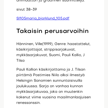
animaattori ja graafinen suunnittelija.
sivut 38-39
SI105maria_bjorklund_105.pdf
Takaisin perusarvoihin
Hänninen, Ville(1999), Genre: haastattelut,
käsikirjoittajat, strippisarjakuvat,
mykkäsarjakuvat, Suomi, Pauli Kallio, J
Tilsa
Pauli Kallion käsikirjoittama ja J. Tilsan
piirtämä Postimies Niilo alkoi ilmestyä
Helsingin Sanomien sunnuntaisivuilla
joulukuussa. Sarja on vanhaa kunnon
mykkäsarjakuvaa, joka on muutenkin
kokenut viime vuosina maailmanlaajuisen
renessanssin.