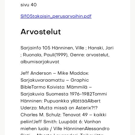
sivu 40
SI105takaisin_perusarvoihin.pdf
Arvostelut
Sarjainfo 105 Hänninen, Ville ; Hanski, Jari
; Ruonala, Pauli(1999), Genre: arvostelut,
albumisarjakuvat
Jeff Anderson – Mike Maddox:
Sarjakuvaraamattu – Graphic
BibleTarmo Koivisto: Mämmilä –
Sarjakuvia Suomesta 1976-1982Tommi
Hänninen: Pupuankka yllättääAlbert
Uderzo: Mutta missä on Asterix?!?
Charles M. Schulz: Tenavat 49 – kaikki
peliin!Jeff Smith: Luupäät 6: Vanhan
miehen luola / Ville HänninenAlessandro