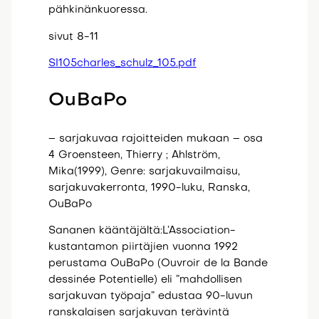
pähkinänkuoressa.
sivut 8-11
SI105charles_schulz_105.pdf
OuBaPo
– sarjakuvaa rajoitteiden mukaan – osa
4 Groensteen, Thierry ; Ahlström,
Mika(1999), Genre: sarjakuvailmaisu,
sarjakuvakerronta, 1990-luku, Ranska,
OuBaPo
Sananen kääntäjältä:L’Association-
kustantamon piirtäjien vuonna 1992
perustama OuBaPo (Ouvroir de la Bande
dessinée Potentielle) eli ”mahdollisen
sarjakuvan työpaja” edustaa 90-luvun
ranskalaisen sarjakuvan terävintä