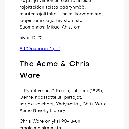
Neljäs ja viimeinen osa käsittelee
rajoitteiden toista pääryhmää,
muutosrajoitteita – esim. korvaamista,
laajentamista ja tiivistämistä.
Suomennos: Mikael Ahlström
sivut 12-17
SI105oubapo_4.pdf
The Acme & Chris
Ware
– Rytmi veressä Rojola, Johanna(1999),
Genre: haastattelut, piirtäjät,
sarjakuvalehdet, Yhdysvallat, Chris Ware,
Acme Novelty Library
Chris Ware on yksi 90-luvun
omaleimaisimmista