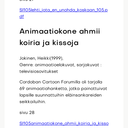
SI105lehti_jota_en_unohda_koskaan_105.p
df
Animaatiokone ahmii
koiria ja kissoja
Jokinen, Heikki(1999),
Genre: animaatioelokuvat, sarjakuvat :
televisiosovitukset
Cordoban Cartoon Forumilla oli tarjolla
69 animaatiohanketta, jotka painottuivat
lapsille suunnattuihin eläinsankareiden
seikkailuihin.
sivu 28
SI105animaatiokone_ahmii_koiria_ja_kisso