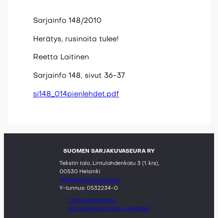
Sarjainfo 148/2010
Herätys, rusinoita tulee!
Reetta Laitinen
Sarjainfo 148, sivut 36-37
si148_014pienlehdet.pdf
SUOMEN SARJAKUVASEURA RY
Tekstin talo, Lintulahdenkatu 3 (1. krs),
00530 Helsinki
info@sarjakuvaseura.fi
Y-tunnus: 0532234-0
Tietosuojaseloste
Turvallisemman tilan periatteet