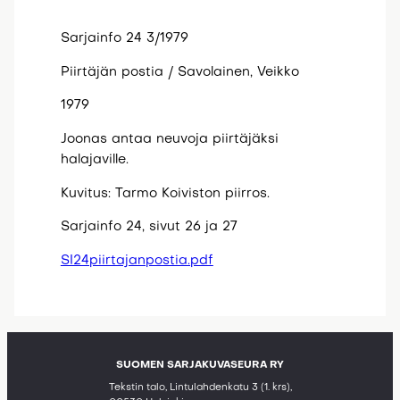
Sarjainfo 24 3/1979
Piirtäjän postia / Savolainen, Veikko
1979
Joonas antaa neuvoja piirtäjäksi
halajaville.
Kuvitus: Tarmo Koiviston piirros.
Sarjainfo 24, sivut 26 ja 27
SI24piirtajanpostia.pdf
SUOMEN SARJAKUVASEURA RY
Tekstin talo, Lintulahdenkatu 3 (1. krs),