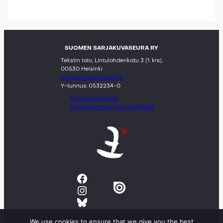
SUOMEN SARJAKUVASEURA RY
Tekstin talo, Lintulahdenkatu 3 (1. krs),
00530 Helsinki
info@sarjakuvaseura.fi
Y-tunnus: 0532234-0
Tietosuojaseloste
Turvallisemman tilan periatteet
Facebook
Instagram
Bluesky
We use cookies to ensure that we give you the best