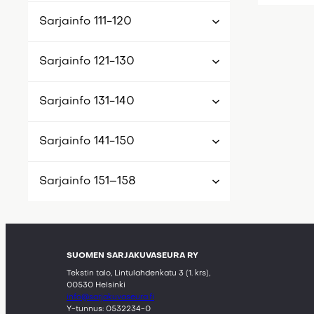
Sarjainfo 111-120
Sarjainfo 121-130
Sarjainfo 131-140
Sarjainfo 141-150
Sarjainfo 151–158
SUOMEN SARJAKUVASEURA RY
Tekstin talo, Lintulahdenkatu 3 (1. krs),
00530 Helsinki
info@sarjakuvaseura.fi
Y-tunnus: 0532234-0