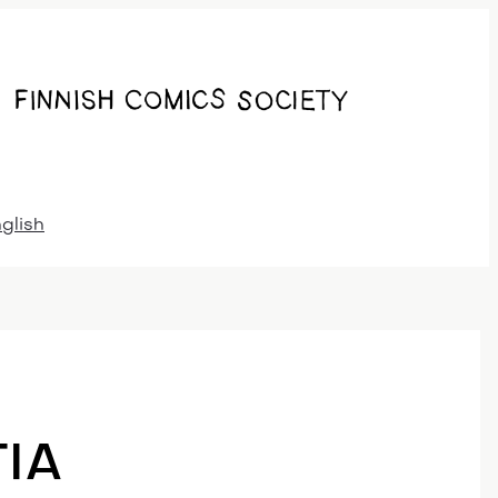
nglish
TIA