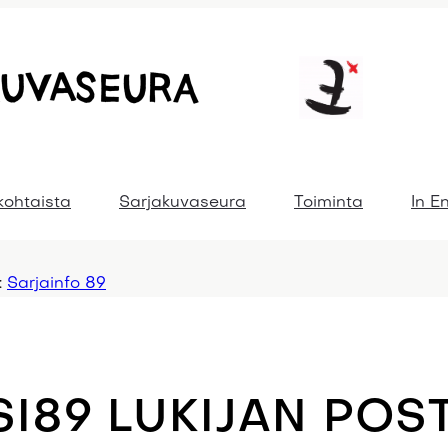
kohtaista
Sarjakuvaseura
Toiminta
In E
:
Sarjainfo 89
SI89 LUKIJAN POS